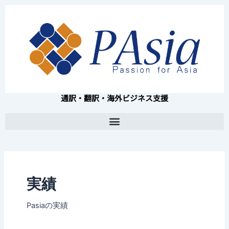
内
容
を
ス
キ
ッ
プ
通訳・翻訳・海外ビジネス支援
実績
Pasiaの実績